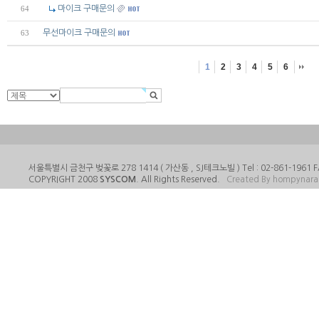
마이크 구매문의
64
무선마이크 구매문의
63
1
2
3
4
5
6
서울특별시 금천구 벚꽃로 278 1414 ( 가산동 , SJ테크노빌 ) Tel : 02-861-1961 FA
COPYRIGHT 2008
SYSCOM
. All Rights Reserved.
Created By hompynar